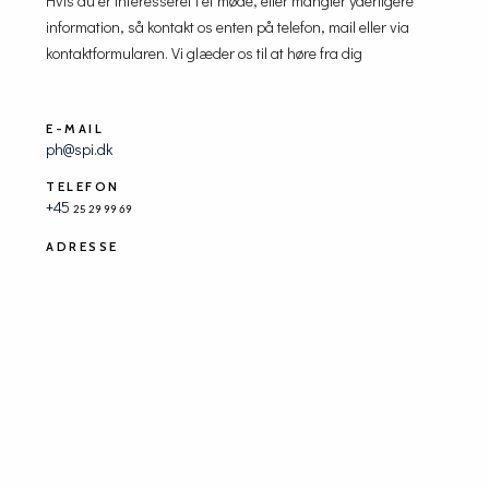
Hvis du er interesseret i et møde, eller mangler yderligere
information, så kontakt os enten på telefon, mail eller via
kontaktformularen. Vi glæder os til at høre fra dig
E-MAIL
ph@spi.dk
TELEFON
+45
25 29 99 69
ADRESSE